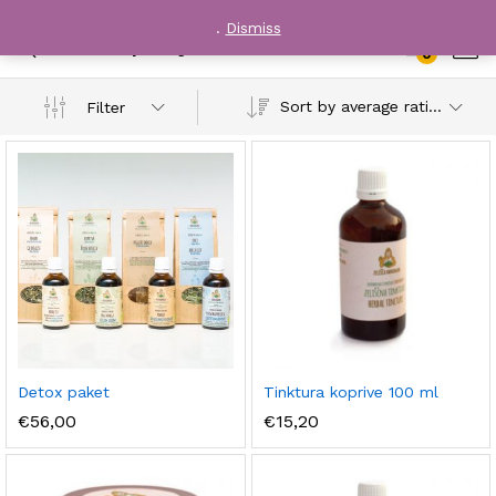
.
Dismiss
Narava ponuja
0
Log i
Sort by average rating
Filter
Detox paket
Tinktura koprive 100 ml
€
56,00
€
15,20